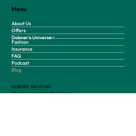
Menu
About Us
Offers
Dobner's Universe
Fashion
Insurance
FAQ
Podcast
Blog
DOBNER YACHTING
The Universe of Nautical Living
Am Bürgerbach 11
5730 Mittersill
Austria