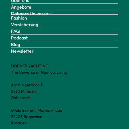
Über uns
Angebote
Dobners Universe
Fashion
Versicherung
FAQ
Podcast
Blog
Newsletter
DOBNER YACHTING
The Universe of Nautical Living
Am Bürgerbach 11
5730 Mittersill
Österreich
Uvala Soline 1, Marina Frapa
22203 Rogoznica
Kroatien