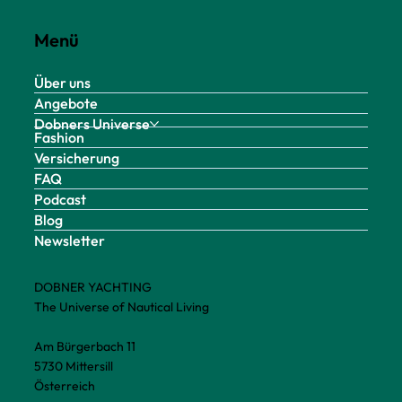
Menü
Über uns
Angebote
Dobners Universe
Fashion
Versicherung
FAQ
Podcast
Blog
Newsletter
DOBNER YACHTING
The Universe of Nautical Living
Am Bürgerbach 11
5730 Mittersill
Österreich