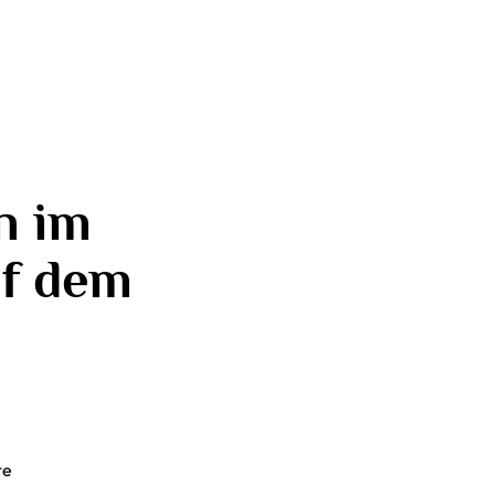
n im
uf dem
te