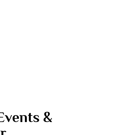
Events
&
r