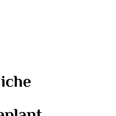
iche
eplant