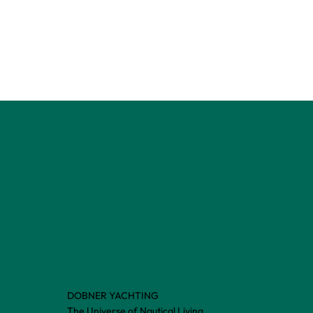
DOBNER YACHTING
The Universe of Nautical Living