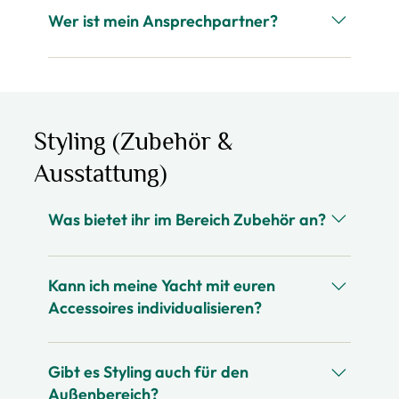
Chartermanagement – von der Positionierung
Wer ist mein Ansprechpartner?
über Buchungen bis zur Gäste-Betreuung vor
Ort.
Jeder Kunden bekommt immer einen eigenen
festen Ansprechpartner aus unserem
Management-Team, der über die gesamte Zeit
erreichbar ist.
Styling (Zubehör &
Ausstattung)
Was bietet ihr im Bereich Zubehör an?
Hochwertige nautische Accessoires,
Sicherheitsequipment, clevere Bordlösungen
Kann ich meine Yacht mit euren
und alles, was das Bordleben schöner macht.
Accessoires individualisieren?
Sicher! Zusammen stellen wir passende Pakete
zusammen und sorgen für eine Ausstattung, die
Gibt es Styling auch für den
genau den Anliegen der Kunden entspricht und
Außenbereich?