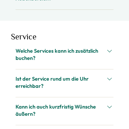
ihren Charakter versinnbildlichen.
Selbstverständlich. Von Folierung bis Teakdeck
– wir machen auch das Äußere der Yacht zum
Hingucker.
Service
Welche Services kann ich zusätzlich
buchen?
Shuttleservice, Crew, Proviant, Organisation
von Events, medizinische Betreuung,
Ist der Service rund um die Uhr
Restaurantempfehlungen und vieles mehr.
erreichbar?
Ja. Unser Service kennt keine Uhrzeit. Wer uns
braucht, erreicht uns 24/7.
Kann ich auch kurzfristig Wünsche
äußern?
Absolut. Unser Team reagiert schnell,