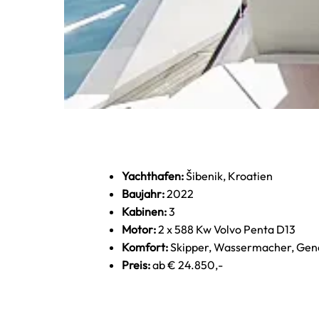
Yachthafen:
Šibenik, Kroatien
Baujahr:
2022
Kabinen:
3
Motor:
2 x 588 Kw Volvo Penta D13
Komfort:
Skipper, Wassermacher, Gene
Preis:
ab € 24.850,-
Dobner Yachting - Azimut 60 Fly