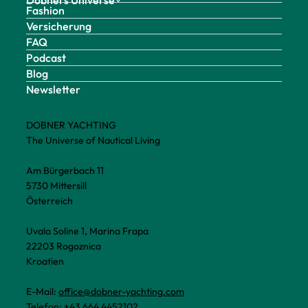
Dobners Universe
Fashion
Versicherung
FAQ
Podcast
Blog
Newsletter
DOBNER YACHTING
The Universe of Nautical Living
Am Bürgerbach 11
5730 Mittersill
Österreich
Uvala Soline 1, Marina Frapa
22203 Rogoznica
Kroatien
E-Mail:
office@dobner-yachting.com
Telefon:
+43 664 4452102