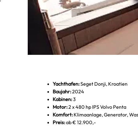
f
Yachthafen:
Seget Donji, Kroatien
Baujahr:
2024
Kabinen:
3
Motor:
2 x 480 hp IPS Volvo Penta
Komfort:
Klimaanlage, Generator, Was
Preis:
ab € 12.900,-
Dobner Yachting - Galeon 440 Fly