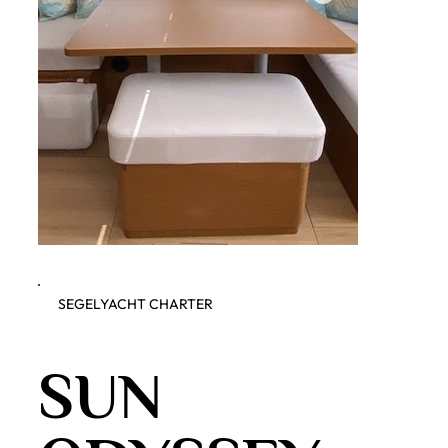
SEGELYACHT CHARTER
Dobner Yachting - Sun
bWFpbi
SUN
Odyssey 490