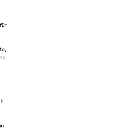
für
te,
es
ch
in